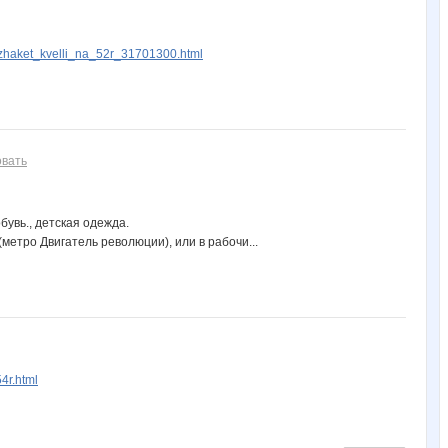
ОттоГрупп
Пятнашки
Яна Калинина
Редкий Самородок
Снежная зима
/zhaket_kvelli_na_52r_31701300.html
Ве*$т*!@
Весна29.04
Викузя
Времена года
Заботливый клининг
овать
бувь., детская одежда.
метро Двигатель революции), или в рабочи...
4r.html