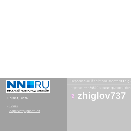
Персональный сайт пользователя
zhig
портрет № 459519 зарегистрирован боле
zhiglov737
Привет, Гость !
-
Войти
-
Зарегистрироваться