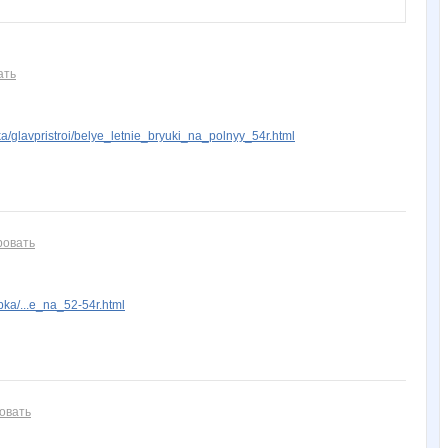
Lenusik_85
Libusha
Liz@2017
Lonza
Lusien
ать
/glavpristroi/belye_letnie_bryuki_na_polnyy_54r.html
Nadegda35
Natalya2907
Ocelot
Olushka)
Pristavochka
Taisiya
Trotil
Ylia78
Zyxel
adelnn
ровать
ka/...e_na_52-54r.html
basik95
bibiro
blandina
brunia
cornflour
insaitiable
irusik1107
jdanovets
jujuka2
julia-dem
овать