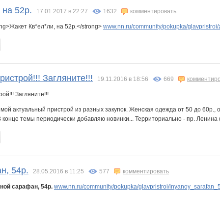
 на 52р.
17.01.2017 в 22:27
1632
комментировать
К
Мышшь
МАЛИНА89
НАТАЛИ ТРИКОТАЖ
НАТИК@
Обувь на любой вкус
Ольга_Владимировна
ng>Жакет Кв*ел*ли, на 52р.</strong>
www.nn.ru/community/pokupka/glavpristroi
 и красота
Стильный ребенок
Сура63
СУ!!ПЕР
Таня Плат
ТатьянаД
УУддааччаа
истрой!!! Загляните!!!
19.11.2016 в 18:56
669
комментир
а
Шахусь
ШаГаНэ
ЧИВ
603005
мой актуальный пристрой из разных закупок. Женская одежда от 50 до 60р., о
конце темы периодически добавляю новинки... Территориально - пр. Ленина (
н, 54р.
28.05.2016 в 11:25
577
комментировать
ной сарафан, 54р.
www.nn.ru/community/pokupka/glavpristroi/lnyanoy_sarafan_5