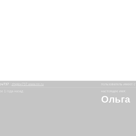
lov737
:
zhiglov737.www.nn.ru
пользователь имеет с
е 1 года назад
настоящее имя:
Ольга