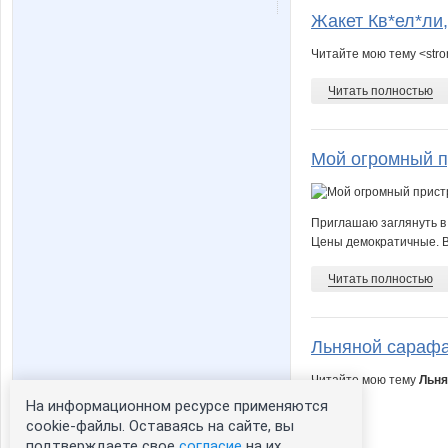
Жакет Кв*ел*ли,
Мебельщик
Мила_
Читайте мою тему <stro
Читать полностью
Станица Вольная КСК
Стиль
Мой огромный пр
Закупочки!
Змеюш
Приглашаю заглянуть в 
Цены демократичные. В 
Читать полностью
Льняной сарафа
Читайте мою тему
Льня
На информационном ресурсе применяются
cookie-файлы. Оставаясь на сайте, вы
подтверждаете свое
согласие
на их