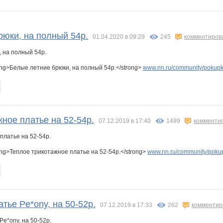
IZZUM
Iriska89
Julia 160483
Kittyk
Len4ikS
Lenazai
рюки, на полный 54р.
01.04.2020 в 09:29
245
комментиров
ong>Белые летние брюки, на полный 54р.</strong>
a
Marta Kauffman
Millenia
Modnitsa
N N N
www.nn.ru/community/pokupka
NASIK
NadLogo
SSG
Sc@rlet
Shark1
Sorbet
Steklyjshka
Stroitel152
ное платье на 52-54р.
07.12.2019 в 17:40
1499
комменти
ng>Теплое трикотажное платье на 52-54р.</strong>
www.nn.ru/community/pokup
.karaseva
alisalisa
androlena
angel_xxi
anna-latakene
anusha21
azaliya
rova-ov
elena-1983
elko2015
enotVK
freiya2701
galina197930
innochkak
тье Pe*ony, на 50-52р.
07.12.2019 в 17:33
262
комментир