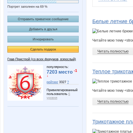
Портрет заполнен на 69 %
Grida
IRES
Отправить приватное сообщение
Белые летние б
Добавить в друзья
Игнорировать
Читайте мою тему <str
Mamaya
Mariett
Сделать подарок
Читать полностью
Глав-Пристрой (со всех форумов, взрослый)
Pugovk@
SKy-bo
популярность:
-1
Теплое трикотаж
7203 место
↓
рейтинг
3327
?
Привилегированный
Читайте мою тему <stro
alena-ol
alenochka
пользователь
6
уровня
Читать полностью
darsi8
ego
Трикотажное пла