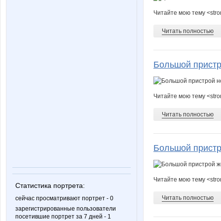
Читайте мою тему <stro
kalinae22
kattuxa
Читать полностью
Большой пристр
pti4ka
qwertyn
Читайте мою тему <str
маняш@
марг0ш
Читать полностью
Большой пристро
ДЖИНСА
Елена А
Читайте мою тему <stro
Статистика портрета:
Кыся Заина
Люблю
Читать полностью
сейчас просматривают портрет - 0
зарегистрированные пользователи
посетившие портрет за 7 дней - 1