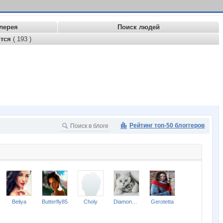
лерея
Поиск людей
ится
( 193 )
Рейтинг топ-50 блоггеров
Beliya
Butterfly85
Choly
Diamond Crumb
Gerotetta