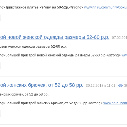
ng>Трикотажное платье Pe*ony, на 50-52р.</strong>
www.nn.ru/community/pokup
konavica
lidushka
lizard83
milaha
mirala
moonl
ой новой женской одежды размеры 52-60 р.р.
n
sea-m
solomal
swochi
tanechka 16
uyv
07.02.201
vfhfxtd
ong>Большой пристрой новой женской одежды размеры 52-60 р.р.</strong>
www
а
надюшк
отличка
павел992
платоша777
верандесса
Юлянчикк
й женских брючек, от 52 до 58 рр.
30.12.2018 в 11:01
3
Л
Елеона
Гринпис
ГАЛЕРЕИ АРИСИЯ
Хрусталинка
Ин*блу и Ал*ми
Ирина Милана
ng>Большой пристрой женских брючек, от 52 до 58 рр.</strong>
www.nn.ru/comm
я
Леди81
Лен4ик36
ЛенаСветлая
Лепесток Лотоса
Лев@
Лия2606