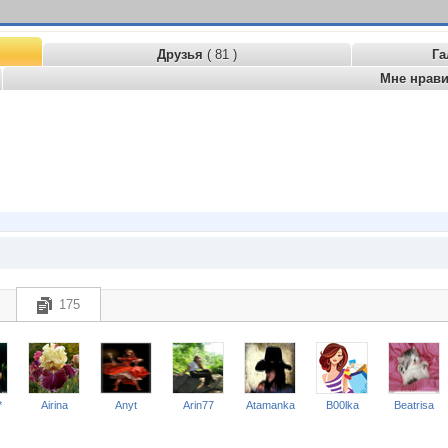
Друзья
( 81 )
Га
Мне нрав
175
*
Airina
Anyt
Arin77
Atamanka
B00lka
Beatrisa