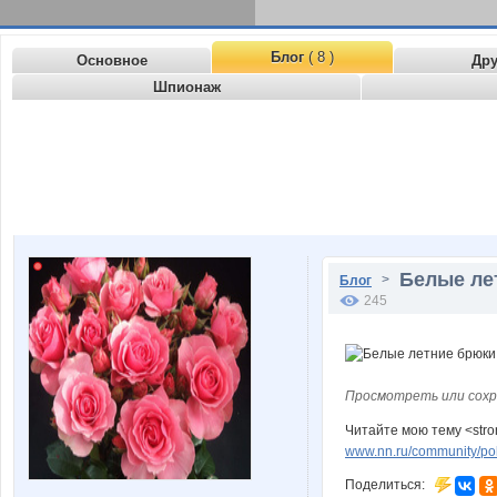
Блог
( 8 )
Основное
Др
Шпионаж
Белые ле
>
Блог
245
Просмотреть или сохр
Читайте мою тему <stro
www.nn.ru/community/pok
Поделиться: