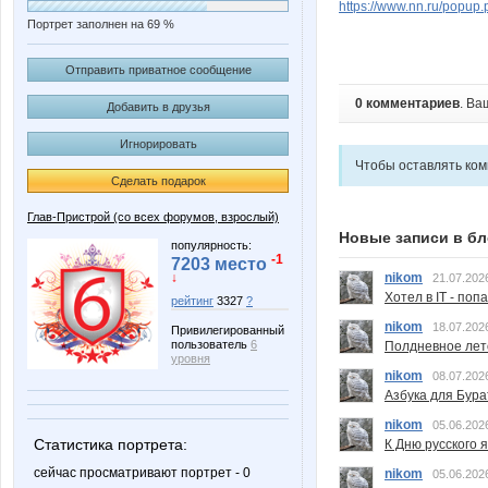
https://www.nn.ru/pop
Портрет заполнен на 69 %
Отправить приватное сообщение
0 комментариев
. Ва
Добавить в друзья
Игнорировать
Чтобы оставлять ко
Сделать подарок
Глав-Пристрой (со всех форумов, взрослый)
Новые записи в бл
популярность:
-1
7203 место
nikom
↓
21.07.202
Хотел в IT - поп
рейтинг
3327
?
nikom
18.07.202
Привилегированный
пользователь
6
Полдневное лет
уровня
nikom
08.07.202
Азбука для Бура
nikom
05.06.202
Статистика портрета:
К Дню русского 
сейчас просматривают портрет - 0
nikom
05.06.202