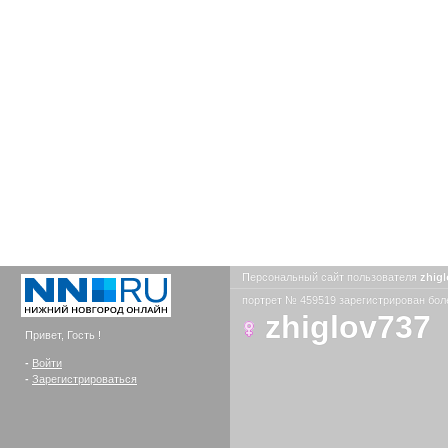
Персональный сайт пользователя
zhig
портрет № 459519 зарегистрирован боле
zhiglov737
Привет, Гость !
-
Войти
-
Зарегистрироваться