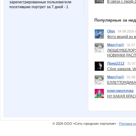
В связи с пмэф-
зарегистрированные пользователи
посетившие портрет за 7 дней - 1
Популярные за не
Olgs
04.08.2026 
Фото вещей из ки
Мил@н@
31.07
ЛЮШЕ!!!!БЕЛО
НОВИНКИ,РАСП
Лана2212
31.07
Сбор заказов. Ve
Мил@н@
01.08
ЕЛЛЕТТО!!!ДИК
комсомолочка
НУ КАКАЯ КРАСОТ
© 2026 ООО «Сеть городских порталов» ·
Реклама н