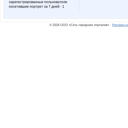
зарегистрированные пользователи
посетившие портрет за 7 дней - 1
Trotil
Ylia78
© 2026 ООО «Сеть городских порталов» ·
Реклама н
angel_xxi
anna-
cornflour
darsi8
innochkak
insaitiab
konavica
lidushk