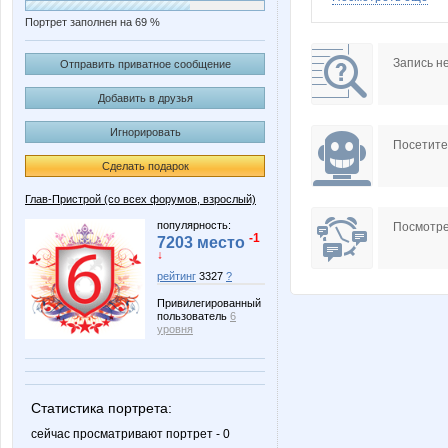
Портрет заполнен на 69 %
Beliya
Butterfly
Запись н
Отправить приватное сообщение
Добавить в друзья
Игнорировать
Iriska89
Julia 1
Посетит
Сделать подарок
Глав-Пристрой (со всех форумов, взрослый)
Lonza
Lusien
популярность:
Посмотре
-1
7203 место
↓
рейтинг
3327
?
Привилегированный
NASIK
NadLog
пользователь
6
уровня
SKy-bo
SSG
Статистика портрета:
сейчас просматривают портрет - 0