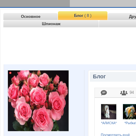
Блог
( 8 )
Основное
Др
Шпионаж
Блог
94
*АЛИСКА*
*Рыбка
Посмотреть ещё