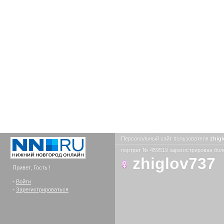
Персональный сайт пользователя
zhig
портрет № 459519 зарегистрирован боле
zhiglov737
Привет, Гость !
-
Войти
-
Зарегистрироваться